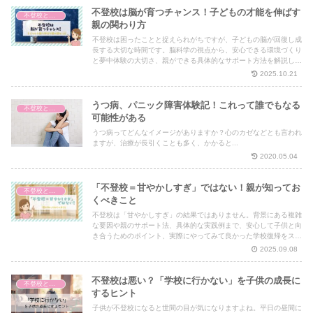
不登校は脳が育つチャンス！子どもの才能を伸ばす
不登校と脳の発達
親の関わり方
不登校は困ったことと捉えられがちですが、子どもの脳が回復し成
長する大切な時間です。脳科学の視点から、安心できる環境づくり
と夢中体験の大切さ、親ができる具体的なサポート方法を解説しま
す。焦らず見守り、お子さんの才能を育てる時間に変えちゃいまし
2025.10.21
ょう。
うつ病、パニック障害体験記！これって誰でもなる
不登校と脳の発達
可能性がある
うつ病ってどんなイメージがありますか？心のカゼなどとも言われ
ますが、治療が長引くことも多く、かかると...
2020.05.04
「不登校＝甘やかしすぎ」ではない！親が知ってお
不登校と脳の発達
くべきこと
不登校は「甘やかしすぎ」の結果ではありません。背景にある複雑
な要因や親のサポート法、具体的な実践例まで、安心して子供と向
き合うためのポイント、実際にやってみて良かった学校復帰をスム
ーズにした方法を詳しく解説します。
2025.09.08
不登校は悪い？「学校に行かない」を子供の成長に
不登校と脳の発達
するヒント
子供が不登校になると世間の目が気になりますよね。平日の昼間に