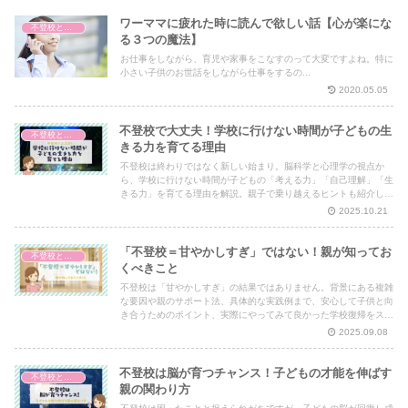
ワーママに疲れた時に読んで欲しい話【心が楽にな
不登校と脳の発達
る３つの魔法】
お仕事をしながら、育児や家事をこなすのって大変ですよね。特に
小さい子供のお世話をしながら仕事をするの...
2020.05.05
不登校で大丈夫！学校に行けない時間が子どもの生
不登校と脳の発達
きる力を育てる理由
不登校は終わりではなく新しい始まり。脳科学と心理学の視点か
ら、学校に行けない時間が子どもの「考える力」「自己理解」「生
きる力」を育てる理由を解説。親子で乗り越えるヒントも紹介しま
す。
2025.10.21
「不登校＝甘やかしすぎ」ではない！親が知ってお
不登校と脳の発達
くべきこと
不登校は「甘やかしすぎ」の結果ではありません。背景にある複雑
な要因や親のサポート法、具体的な実践例まで、安心して子供と向
き合うためのポイント、実際にやってみて良かった学校復帰をスム
ーズにした方法を詳しく解説します。
2025.09.08
不登校は脳が育つチャンス！子どもの才能を伸ばす
不登校と脳の発達
親の関わり方