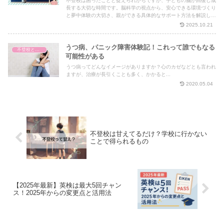
不登校は困ったことと捉えられがちですが、子どもの脳が回復し成
長する大切な時間です。脳科学の視点から、安心できる環境づくり
と夢中体験の大切さ、親ができる具体的なサポート方法を解説しま
す。焦らず見守り、お子さんの才能を育てる時間に変えちゃいまし
2025.10.21
ょう。
うつ病、パニック障害体験記！これって誰でもなる
不登校と脳の発達
可能性がある
うつ病ってどんなイメージがありますか？心のカゼなどとも言われ
ますが、治療が長引くことも多く、かかると...
2020.05.04
不登校は甘えてるだけ？学校に行かない
ことで得られるもの
【2025年最新】英検は最大5回チャン
ス！2025年からの変更点と活用法