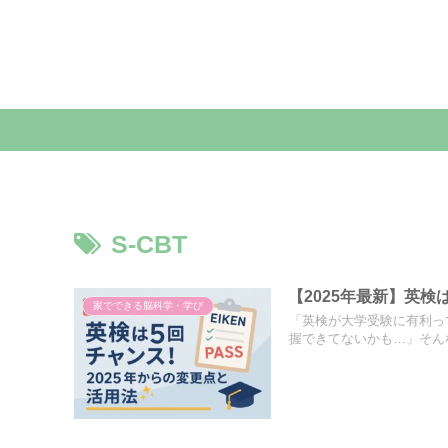
S-CBT
【2025年最新】英検
家でできる脳科学・学び
「英検が大学受験に有利っ
握できてないかも…」そんな